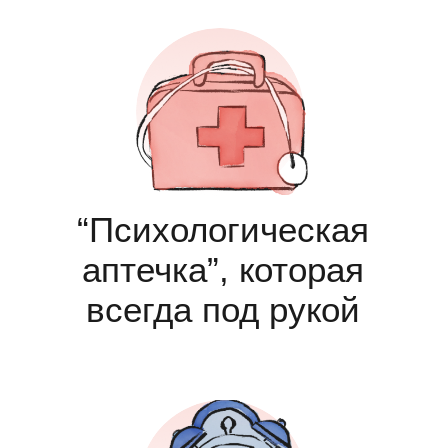
Всего 15 минут
в день – полезнее, чем
соцсети и новости
Наши
эксперты
Лариса Марарица
кандидат психологических наук,
сотрудница лаборатории
социальной и когнитивной