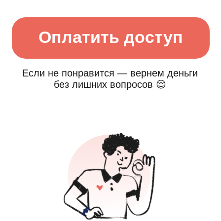
Помогает бороться
со стрессом
Четырехдневный курс