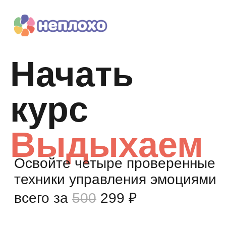
Начать
курс
Выдыхаем
Освойте четыре проверенные
техники управления эмоциями
всего за
500
299 ₽
Оплатить доступ
Если не понравится — вернем деньги
без лишних вопросов 😌