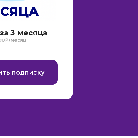
СЯЦА
за 3 месяца
90₽/месяц
ть подписку