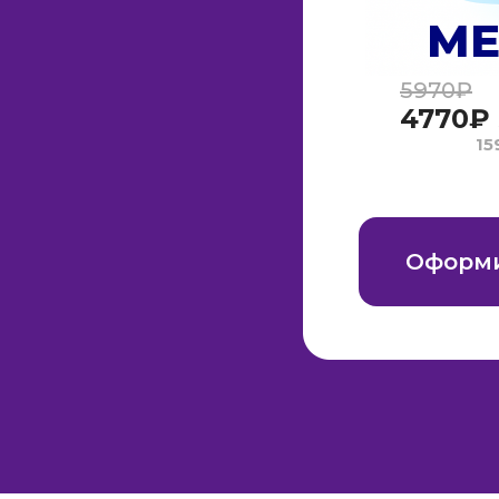
МЕ
5970₽
4770₽ 
15
Оформи