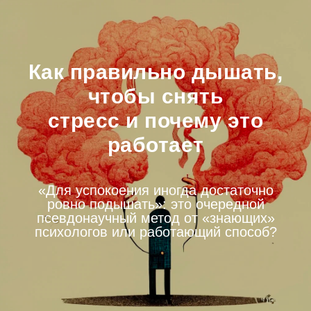
Как правильно дышать,
чтобы снять
стресс и почему это
работает
«Для успокоения иногда достаточно
ровно подышать»: это очередной
псевдонаучный метод от «знающих»
психологов или работающий способ?